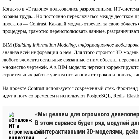
Когда-то в «Эталоне» пользовались разрозненными ИТ-системам
охраны труда... Но постоянно переключаться между десятком 
проектов — Contrust. Каждый модуль отвечает за свою область
процедуры, грамотно переиспользовать данные, разграничивать
BIM (
Building Information Modeling, информационное моделиров
анализа всей информации о нем. Для этого строится 3D-модел
любого элемента остальные связанные с ним объекты пересчит
множество чертежей. А в BIM-моделях чертежи корректируютс
строительных работ с учетом отставания от сроков и понять, 
На проекте Contrust используется современный стек. Фронтенд
идут в ногу со временем и используют PostgreSQL, Redis, Elas
«Мы делаем для огромного девелопера
В этом сервисе будет ряд модулей д
с интерактивными 3D-моделями, дейст