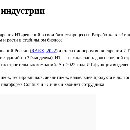
 индустрии
дрения ИТ-решений в свои бизнес-процессы. Разработка в «Этал
ы и расти в стабильном бизнесе.
мпаний России (
RAEX, 2022
) и стала пионером во внедрении И
ние зданий по 3D-моделям). ИТ — важная часть долгосрочной ст
угих строительных компаний. А с 2022 года ИТ-функция выделе
чиков, тестировщиков, аналитиков, владельцев продукта в долг
платформа Contrust и «Личный кабинет сотрудника».