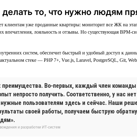
делать то, что нужно людям пр
 клиентам уже проданные квартиры: мониторит все ЖК на этапе
 их впечатления, лояльность и отзывы. Но существующая BPM-сис
нутренних систем, обеспечит быстрый и удобный доступ к данн
 актуальном стеке — PHP 7+, Vue.js, Laravel, PostgreSQL, Git, We
х преимущества. Во-первых, каждый член команды
опыт непросто получить. Соответственно, у нас нет
 нужные пользователям здесь и сейчас. Наши реш
зультаты своей работы, получаем быструю обратну
юдям».
овождения и разработки ИТ-систем