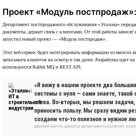
Проект «Модуль постпродаж»: 
Департамент постпродажного обслуживания «Эталона» передает
документы, держит связь с клиентами. От этой работы зависят
запустил новый проект — «Модуль постпродаж».
Этот веб-сервис будет интегрировать информацию из многих в
записывать клиентов на осмотр и так далее. Разработка идет на
используются Rabbit MQ и REST API.
«Я вижу в нашем проекте два больши
системы с нуля — сами знаете, такой 
стека. Во-вторых, мы решаем задачи,
приносить пользу. Мы сразу видим ре
создаем что-то полезное и нужное л
Дмитрий Бунтов, директор департамента развития, сопр