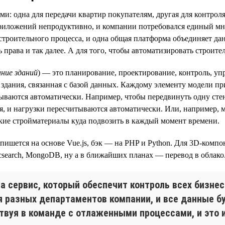
и: одна для передачи квартир покупателям, другая для контроля
приложений непродуктивно, и компании потребовался единый мн
 строительного процесса, и одна общая платформа объединяет да
 права и так далее. А для того, чтобы автоматизировать строит
ание зданий
) — это планирование, проектирование, контроль, уп
ь здания, связанная с базой данных. Каждому элементу модели 
ываются автоматически. Например, чтобы передвинуть одну сте
я, и нагрузки пересчитываются автоматически. Или, например, 
какие стройматериалы куда подвозить в каждый момент времени.
 пишется на основе Vue.js, бэк — на PHP и Python. Для 3D-комп
ticsearch, MongoDB, ну а в ближайших планах — перевод в облако
 сервис, который обеспечит контроль всех бизнес
ля разных департаментов компании, и все данные 
вуя в команде с отлаженными процессами, и это и