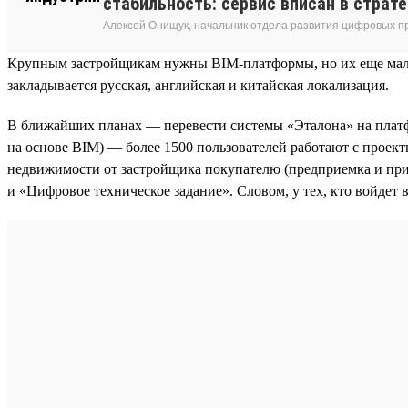
стабильность: сервис вписан в страт
Алексей Онищук, начальник отдела развития цифровых п
Крупным застройщикам нужны BIM-платформы, но их еще мало. 
закладывается русская, английская и китайская локализация.
В ближайших планах — перевести системы «Эталона» на платф
на основе BIM) — более 1500 пользователей работают с проек
недвижимости от застройщика покупателю (предприемка и при
и «Цифровое техническое задание». Словом, у тех, кто войдет в