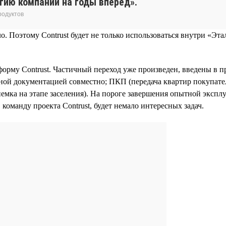
егию компании на годы вперед».
родуктов
Поэтому Contrust будет не только использоваться внутри «Этал
орму Contrust. Частичный переход уже произведен, введены в
тной документацией совместно; ПКП (передача квартир покупат
емка на этапе заселения). На пороге завершения опытной эксп
 команду проекта Contrust, будет немало интересных задач.