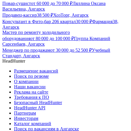
Повар-сушист
от
60 000
до
70 000
₽
Ляллина Оксана
Васильевна, Ангарск
Продавец-кассир
38 500
₽
ХозТорг, Ангарск
Консультант в Фито-бар 206 квартал
30 000
₽
Фармация38,
Ангарск
Мастер по ремонту холодильного
оборудования
от
80 000
до
100 000
₽
Группа Компаний
Сарсенбаев, Ангарск
Менеджер по продажам
от
30 000
до
52 500
₽
Учебный
Стандарт, Ангарск
HeadHunter
Размещение вакансий
Поиск по резюме
О компании
Наши вакансии
Реклама на сайте
Требования к ПО
Безопасный HeadHunter
HeadHunter API
Партнерам
Инвесторам
Каталог компаний
Поиск по вакансиям в Ангарске