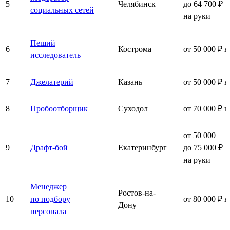
5
Челябинск
до 64 700 ₽
социальных сетей
на руки
Пеший
6
Кострома
от 50 000 ₽ н
исследователь
7
Джелатерий
Казань
от 50 000 ₽ н
8
Пробоотборщик
Суходол
от 70 000 ₽ н
от 50 000
9
Драфт-бой
Екатеринбург
до 75 000 ₽
на руки
Менеджер
Ростов-на-
10
по подбору
от 80 000 ₽ н
Дону
персонала