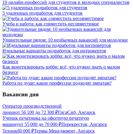
10 онлайн-профессий для студентов и молодых специалистов
5 удаленных подработок для студентов
Учеба и работа: как совместить несовместимое
Удивительные рядом: 10 необычных вакансий для молодежи
Идеальные варианты подработок для интровертов
Как монетизировать хобби: всё, что нужно знать о малом
бизнесе
Работа по душе: какие профессии подходят эмпатам?
Вакансии дня
Оператор производственной
линии
от
56 100
до
72 300
₽
ГигаСиб, Ангарск
Ученик печатника на офсетную печатную
машину
от
55 000
до
70 000
₽
Перекресток, Ангарск
Техник
60 000
₽
Термы Менеджмент, Ангарск