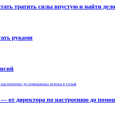
стать тратить силы впустую и найти дел
отать руками
ансий
— от директора по настроению до помощ