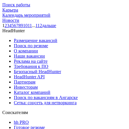
Поиск работы
Карьера
Календарь мероприятий
Новости
1
2
3
4
5
6
7
8
9
10
11
...
112
дальше
HeadHunter
Размещение вакансий
Поиск по резюме
О компании
Наши вакансии
Реклама на сайте
Требования к ПО
Безопасный HeadHunter
HeadHunter API
Партнерам
Инвесторам
Каталог компаний
Поиск по вакансиям в Ангарске
Сетка: соцсеть для нетворкинга
Соискателям
hh PRO
Готовое резюме