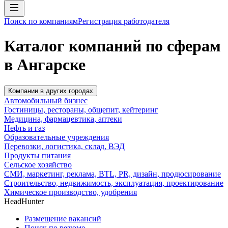
Поиск по компаниям
Регистрация работодателя
Каталог компаний по сферам
в Ангарске
Компании в других городах
Автомобильный бизнес
Гостиницы, рестораны, общепит, кейтеринг
Медицина, фармацевтика, аптеки
Нефть и газ
Образовательные учреждения
Перевозки, логистика, склад, ВЭД
Продукты питания
Сельское хозяйство
СМИ, маркетинг, реклама, BTL, PR, дизайн, продюсирование
Строительство, недвижимость, эксплуатация, проектирование
Химическое производство, удобрения
HeadHunter
Размещение вакансий
Поиск по резюме