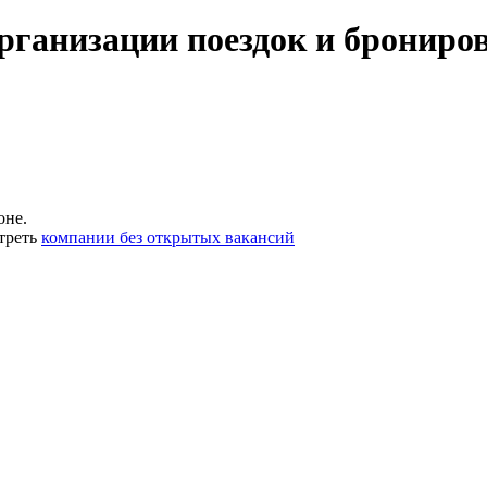
организации поездок и брониро
оне.
треть
компании без открытых вакансий