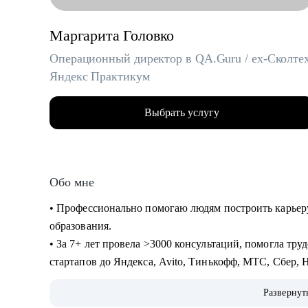
Маргарита Головко
Операционный директор в QA.Guru / ex-Сколтех
Яндекс Практикум
Выбрать услугу
Обо мне
• Профессионально помогаю людям построить карьер
образования.
• За 7+ лет провела >3000 консультаций, помогла тру
стартапов до Яндекса, Avito, Тинькофф, МТС, Сбер, H
• Являюсь карьерным консультантом в агентстве LifeC
Развернут
специалистов и Middle & C-level менеджеров (IT, Digi