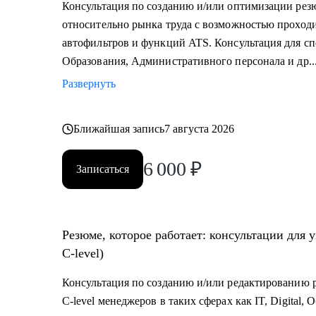
Консультация по созданию и/или оптимизации рез
которым консультирую.
относительно рынка труда с возможностью проходи
автофильтров и функций ATS. Консультация для спе
Как я работаю:
Образования, Административного персонала и др..
• разрабатываю индивидуальную стратегию под кажд
Развернуть
• помогаю выделиться на рынке труда и укрепить ли
• рассказываю про эффективный нетворкинг и нетр
• приношу инсайты из рынка труда и новости внутр
Ближайшая запись
7 августа 2026
6 000
₽
Записаться
Резюме, которое работает: консультации для 
C-level)
Консультация по созданию и/или редактированию р
C-level менеджеров в таких сферах как IT, Digital,