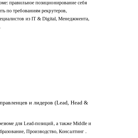
юме: правильное позиционирование себя
ть по требованиям рекрутеров,
циалистов из IT & Digital, Менеджмента,
.
ого клиента,
чный бренд,
ивиальные лайфхаки по поиску работы,
и крупных компаний.
управленцев и лидеров (Lead, Head &
езюме для Lead-позиций, а также Middle и
 Образование, Производство, Консалтинг .