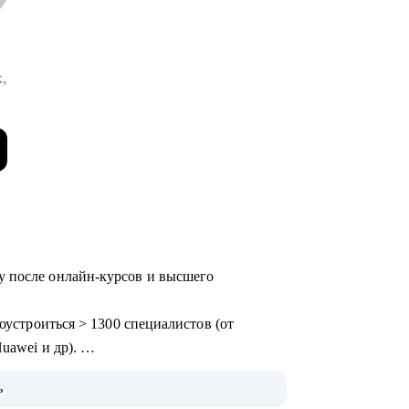
,
у после онлайн-курсов и высшего
доустроиться > 1300 специалистов (от
uawei и др).
areerBalance, сопровождаю Senior-
ь
tal, Консалтинг, Производство).