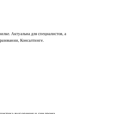
илке. Актуальна для специалистов, а
бразовании, Консалтинге.
лактика выгорания и синдрома