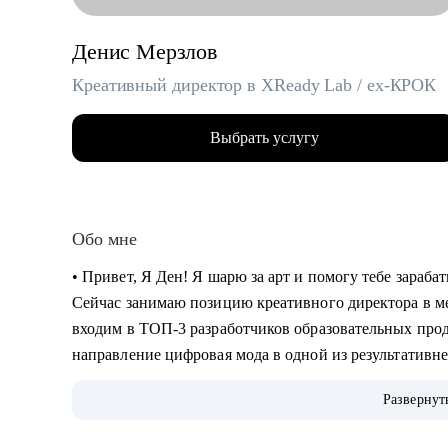
Денис Мерзлов
Креативный директор в XReady Lab / ex-КРОК
Выбрать услугу
Обо мне
• Привет, Я Ден! Я шарю за арт и помогу тебе зараб
Сейчас занимаю позицию креативного директора в 
входим в ТОП-3 разработчиков образовательных про
направление цифровая мода в одной из результатив
Индустрий в стране.
Развернут
• 11 лет работаю с компьютерной графикой, более 6 -
работаю с VR и AR