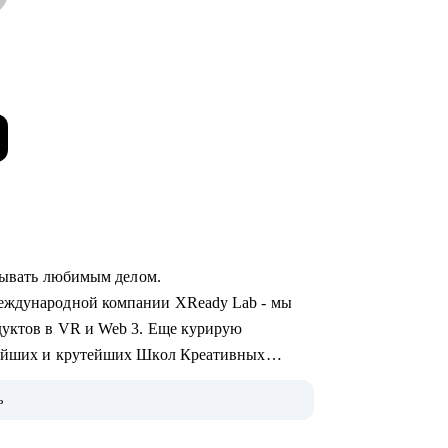
атывать любимым делом.
международной компании XReady Lab - мы
дуктов в VR и Web 3. Еще курирую
нейших и крутейших Школ Креативных
ь
 руковожу арт-процессами и командами, 7 лет