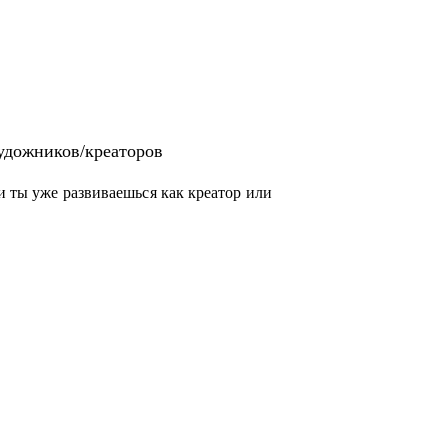
удожников/креаторов
ли ты уже развиваешься как креатор или