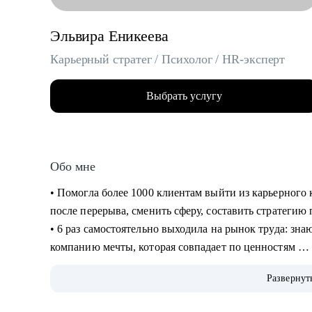
Эльвира Еникеева
Карьерный стратег / Психолог / HR-эксперт
Выбрать услугу
Обо мне
‌‌‌‌‌• Помогла более 1000 клиентам выйти из карьерног
после перерыва, сменить сферу, составить стратеги
‌‌• 6 раз самостоятельно выходила на рынок труда: зн
компанию мечты, которая совпадает по ценностям
‌‌‌• более 10 лет работала руководителем в разных сфер
Развернут
корпорациях, среди которых: Lamoda, Сбер)
‌‌• была по каждую из сторон: и как соискатель, и к