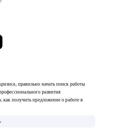
о кризиса, правильно начать поиск работы
ю профессионального развития
аю, как получить предложение о работе в
ах (как в стартапах, так и в крупных
ь
ак HR-менеджер, и как нанимающий