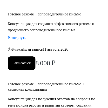
• Юриспруденция.
• Торговля: электронная коммерция, ТПС, розничная
Готовое резюме + сопроводительное письмо
торговля (e-com, FMCG, retail).
Консультация для создания эффективного резюме и
Я создаю высококачественный продукт, основываясь на
продающего сопроводительного письма.
индивидуальном подходе, детальном изучении
Развернуть
потребностей клиента, глубоком уровне экспертизы и
искреннем отношении к людям.
Ближайшая запись
11 августа 2026
8 000
₽
Записаться
Готовое резюме + сопроводительное письмо +
карьерная консультация
Консультация для получения ответов на вопросы по
теме поиска работы и развития карьеры, создания