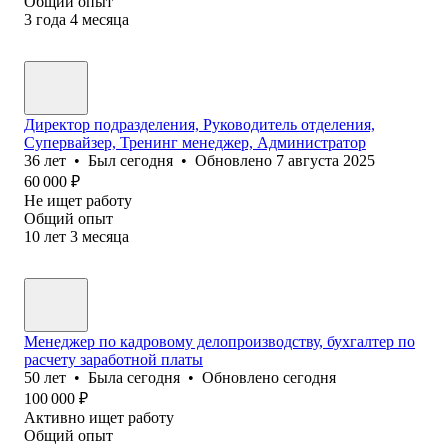
Общий опыт
3
года
4
месяца
Директор подразделения, Руководитель отделения,
Супервайзер, Тренинг менеджер, Администратор
36
лет
•
Был
сегодня
•
Обновлено
7 августа 2025
60 000
₽
Не ищет работу
Общий опыт
10
лет
3
месяца
Менеджер по кадровому делопроизводству, бухгалтер по
расчету заработной платы
50
лет
•
Была
сегодня
•
Обновлено
сегодня
100 000
₽
Активно ищет работу
Общий опыт