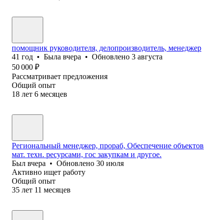
помощник руководителя, делопроизводитель, менеджер
41
год
•
Была
вчера
•
Обновлено
3 августа
50 000
₽
Рассматривает предложения
Общий опыт
18
лет
6
месяцев
Региональный менеджер, прораб, Обеспечение объектов
мат. техн. ресурсами, гос закупкам и другое.
Был
вчера
•
Обновлено
30 июля
Активно ищет работу
Общий опыт
35
лет
11
месяцев