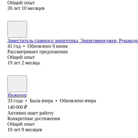
Общий опыт
26
лет
10
месяцев
Заместитель главного энергетика, Энергоменеджер, Руковод
41
год
•
Обновлено
9 июня
Рассматривает предложения
Общий опыт
19
лет
2
месяца
Инженер
33
года
•
Была
вчера
•
Обновлено
вчера
140 000
₽
Активно ищет работу
Конкретные достижения
Общий опыт
10
лет
9
месяцев