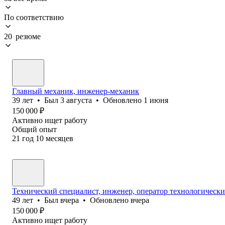
По соответствию
20 резюме
Главный механик, инженер-механик
39
лет
•
Был
3 августа
•
Обновлено
1 июня
150 000
₽
Активно ищет работу
Общий опыт
21
год
10
месяцев
Технический специалист, инженер, оператор технологически
49
лет
•
Был
вчера
•
Обновлено
вчера
150 000
₽
Активно ищет работу