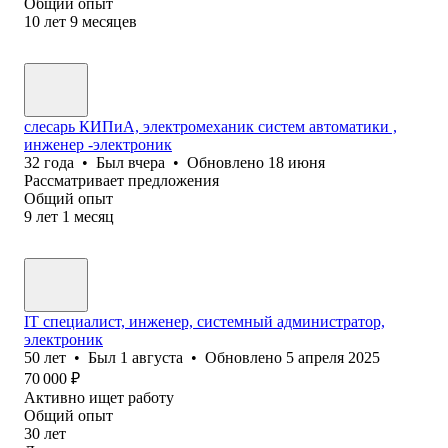
Общий опыт
10
лет
9
месяцев
слесарь КИПиА, электромеханик систем автоматики ,
инженер -электроник
32
года
•
Был
вчера
•
Обновлено
18 июня
Рассматривает предложения
Общий опыт
9
лет
1
месяц
IT специалист, инженер, системный администратор,
электроник
50
лет
•
Был
1 августа
•
Обновлено
5 апреля 2025
70 000
₽
Активно ищет работу
Общий опыт
30
лет