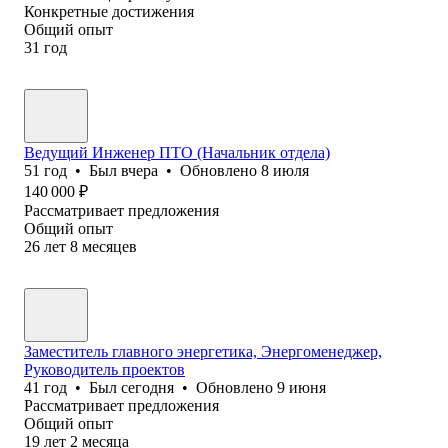
Конкретные достижения
Общий опыт
31
год
Ведущий Инженер ПТО (Начальник отдела)
51
год
•
Был
вчера
•
Обновлено
8 июля
140 000
₽
Рассматривает предложения
Общий опыт
26
лет
8
месяцев
Заместитель главного энергетика, Энергоменеджер,
Руководитель проектов
41
год
•
Был
сегодня
•
Обновлено
9 июня
Рассматривает предложения
Общий опыт
19
лет
2
месяца