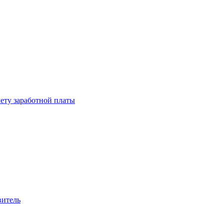
чету заработной платы
витель