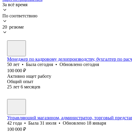
За всё время
По соответствию
20 резюме
Менеджер по кадровому делопроизводству, бухгалтер по рас
50
лет
•
Была
сегодня
•
Обновлено
сегодня
100 000
₽
Активно ищет работу
Общий опыт
25
лет
6
месяцев
Управляющий магазином, администратор, торговый предста
42
года
•
Была
31 июля
•
Обновлено
18 января
100 000
₽