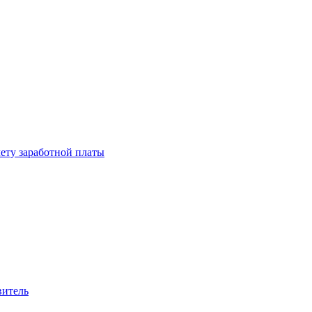
чету заработной платы
витель