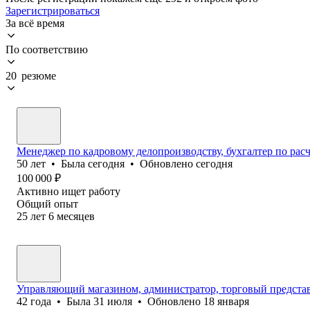
Зарегистрироваться
За всё время
По соответствию
20 резюме
Менеджер по кадровому делопроизводству, бухгалтер по рас
50
лет
•
Была
сегодня
•
Обновлено
сегодня
100 000
₽
Активно ищет работу
Общий опыт
25
лет
6
месяцев
Управляющий магазином, администратор, торговый предста
42
года
•
Была
31 июля
•
Обновлено
18 января