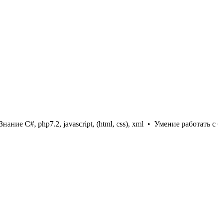
Знание C#, php7.2, javascript, (html, css), xml
•
Умение работать 