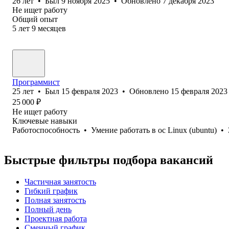
26
лет
•
Был
9 ноября 2025
•
Обновлено
7 декабря 2023
Не ищет работу
Общий опыт
5
лет
9
месяцев
Программист
25
лет
•
Был
15 февраля 2023
•
Обновлено
15 февраля 2023
25 000
₽
Не ищет работу
Ключевые навыки
Работоспособность
•
Умение работать в ос Linux (ubuntu)
•
Быстрые фильтры подбора вакансий
Частичная занятость
Гибкий график
Полная занятость
Полный день
Проектная работа
Сменный график