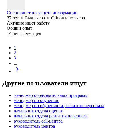
Специалист по защите информации
37
лет
•
Был
вчера
•
Обновлено
вчера
Активно ищет работу
Общий опыт
14
лет
11
месяцев
1
2
3
...
Другие пользователи ищут
менеджер образовательных программ
менеджер по обучению
менеджер по обучению и развитию персонала
начальник отдела оценки
начальник отдела развития персонала
руководитель call-центра
руководитель центра