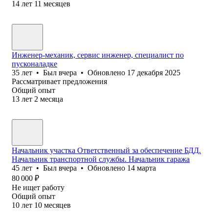
14
лет
11
месяцев
Инженер-механик, сервис инженер, специалист по
пусконаладке
35
лет
•
Был
вчера
•
Обновлено
17 декабря 2025
Рассматривает предложения
Общий опыт
13
лет
2
месяца
Начальник участка Ответственный за обеспечение БДД.
Начальник транспортной службы. Начальник гаража
45
лет
•
Был
вчера
•
Обновлено
14 марта
80 000
₽
Не ищет работу
Общий опыт
10
лет
10
месяцев