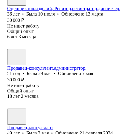
Оценщик юв.изделий, Ревизор,регистратор,диспетчер.
36
лет
•
Была
10 июля
•
Обновлено
13 марта
30 000
₽
Не ищет работу
Общий опыт
6
лет
3
месяца
Продавец-консультант,администратор.
51
год
•
Была
29 мая
•
Обновлено
7 мая
30 000
₽
Не ищет работу
Общий опыт
18
лет
2
месяца
Продавец-консультант
49
лет
•
Была
2 мая
•
Обновлено
21 февраля 2024