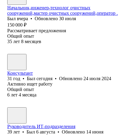
Начальник,инженер-технолог очистных
сооружений,мастер очистных сооружений,оператор .
Был
вчера
•
Обновлено
30 июля
150 000
₽
Рассматривает предложения
Общий опыт
35
лет
8
месяцев
Консультант
31
год
•
Был
сегодня
•
Обновлено
24 июля 2024
Активно ищет работу
Общий опыт
6
лет
4
месяца
Руководитель ИТ-подразделения
39
лет
•
Был
6 августа
•
Обновлено
14 июня