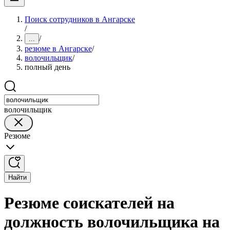
Поиск сотрудников в Ангарске
/
/
...
резюме в Ангарске
/
волочильщик
/
полный день
волочильщик
Резюме
Найти
Резюме соискателей на
должность волочильщика на