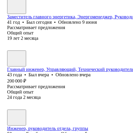
Заместитель главного энергетика, Энергоменеджер, Руковод
41
год
•
Был
сегодня
•
Обновлено
9 июня
Рассматривает предложения
Общий опыт
19
лет
2
месяца
Главный инженер, Управляющий, Технический руководитель
43
года
•
Был
вчера
•
Обновлено
вчера
200 000
₽
Рассматривает предложения
Общий опыт
24
года
2
месяца
Инженер, руководитель отдела, группы