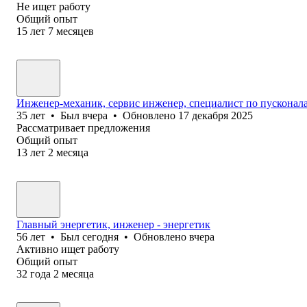
Не ищет работу
Общий опыт
15
лет
7
месяцев
Инженер-механик, сервис инженер, специалист по пусконал
35
лет
•
Был
вчера
•
Обновлено
17 декабря 2025
Рассматривает предложения
Общий опыт
13
лет
2
месяца
Главный энергетик, инженер - энергетик
56
лет
•
Был
сегодня
•
Обновлено
вчера
Активно ищет работу
Общий опыт
32
года
2
месяца