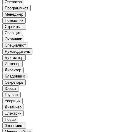
Оператор
Программист
Менеджер
Помощник
Строитель
Сварщик
Охранник
Специалист
Руководитель
Бухгалтер
Инженер
Директор
Кладовщик
Секретарь
Юрист
Грузчик
Уборщик
Дизайнер
Электрик
Повар
Экономист
Мерчендайзер