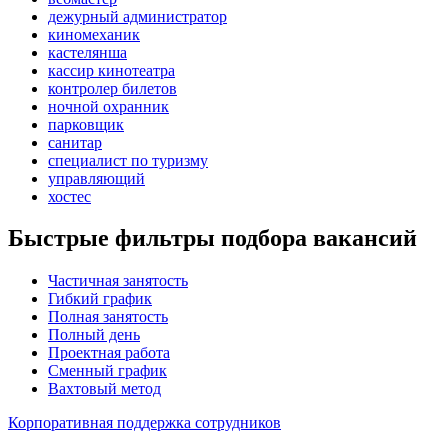
дежурный администратор
киномеханик
кастелянша
кассир кинотеатра
контролер билетов
ночной охранник
парковщик
санитар
специалист по туризму
управляющий
хостес
Быстрые фильтры подбора вакансий
Частичная занятость
Гибкий график
Полная занятость
Полный день
Проектная работа
Сменный график
Вахтовый метод
Корпоративная поддержка сотрудников