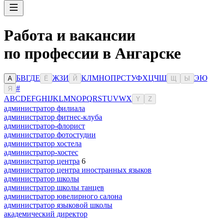
Работа и вакансии
по профессии в Ангарске
Б
В
Г
Д
Е
Ж
З
И
К
Л
М
Н
О
П
Р
С
Т
У
Ф
Х
Ц
Ч
Ш
Э
Ю
А
Ё
Й
Щ
Ы
#
Я
A
B
C
D
E
F
G
H
I
J
K
L
M
N
O
P
Q
R
S
T
U
V
W
X
Y
Z
администратор филиала
администратор фитнес-клуба
администратор-флорист
администратор фотостудии
администратор хостела
администратор-хостес
администратор центра
6
администратор центра иностранных языков
администратор школы
администратор школы танцев
администратор ювелирного салона
администратор языковой школы
академический директор