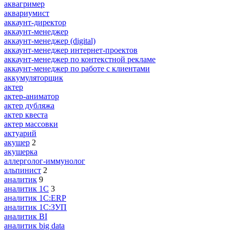
аквагример
аквариумист
аккаунт-директор
аккаунт-менеджер
аккаунт-менеджер (digital)
аккаунт-менеджер интернет-проектов
аккаунт-менеджер по контекстной рекламе
аккаунт-менеджер по работе с клиентами
аккумуляторщик
актер
актер-аниматор
актер дубляжа
актер квеста
актер массовки
актуарий
акушер
2
акушерка
аллерголог-иммунолог
альпинист
2
аналитик
9
аналитик 1C
3
аналитик 1С:ERP
аналитик 1С:ЗУП
аналитик BI
аналитик big data