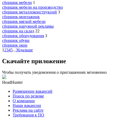
сборщик мебели
1
сборщик мебели на производство
сборщик металлоконструкций
3
сборщик-монтажник
сборщик мягкой мебели
сборщик наружной рекламы
сборщик на склад
22
сборщик оборудования
3
сборщик обуви
сборщик окон
1
2
3
4
5
...
36
дальше
Скачайте приложение
Чтобы получать уведомления о приглашениях мгновенно
HeadHunter
Размещение вакансий
Поиск по резюме
О компании
Наши вакансии
Реклама на сайте
Требования к ПО