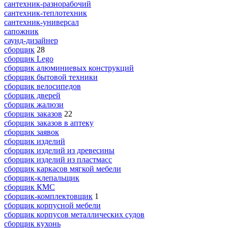
сантехник-разнорабочий
сантехник-теплотехник
сантехник-универсал
сапожник
саунд-дизайнер
сборщик
28
сборщик Lego
сборщик алюминиевых конструкций
сборщик бытовой техники
сборщик велосипедов
сборщик дверей
сборщик жалюзи
сборщик заказов
22
сборщик заказов в аптеку
сборщик заявок
сборщик изделий
сборщик изделий из древесины
сборщик изделий из пластмасс
сборщик каркасов мягкой мебели
сборщик-клепальщик
сборщик КМС
сборщик-комплектовщик
1
сборщик корпусной мебели
сборщик корпусов металлических судов
сборщик кухонь