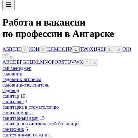
Работа и вакансии
по профессии в Ангарске
А
Б
В
Г
Д
Е
Ж
З
И
К
Л
М
Н
О
П
Р
Т
У
Ф
Х
Ц
Ч
Ш
Э
Ю
Ё
Й
С
Щ
Ы
#
Я
A
B
C
D
E
F
G
H
I
J
K
L
M
N
O
P
Q
R
S
T
U
V
W
X
Y
Z
сall-менеджер
садовник
садовник-агроном
садовник-озеленитель
садовод
санитар
10
санитарка
1
санитарка в стоматологию
санитар морга
санитарный врач
15
санитар психиатрической больницы
сантехник
5
сантехник-монтажник