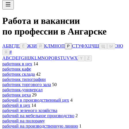
Работа и вакансии
по профессии в Ангарске
А
Б
В
Г
Д
Е
Ж
З
И
К
Л
М
Н
О
П
С
Т
У
Ф
Х
Ц
Ч
Ш
Э
Ю
Ё
Й
Р
Щ
Ы
#
Я
A
B
C
D
E
F
G
H
I
J
K
L
M
N
O
P
Q
R
S
T
U
V
W
X
Y
Z
работник в цех
14
работник кафе
работник склада
42
работник типографии
работник торгового зала
50
работник-универсал
работник цеха
29
рабочий в производственный цех
4
рабочий в цех
14
рабочий зеленого хозяйства
рабочий на мебельное производство
2
рабочий на пилораму
рабочий на производственную линию
1