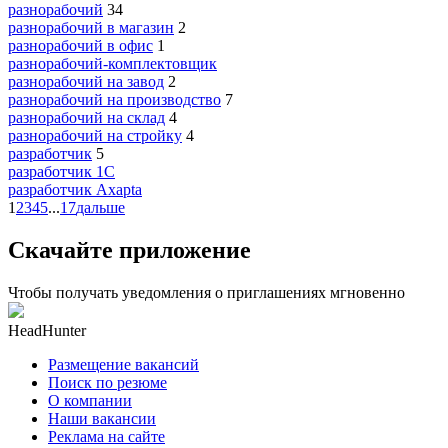
разнорабочий
34
разнорабочий в магазин
2
разнорабочий в офис
1
разнорабочий-комплектовщик
разнорабочий на завод
2
разнорабочий на производство
7
разнорабочий на склад
4
разнорабочий на стройку
4
разработчик
5
разработчик 1C
разработчик Axapta
1
2
3
4
5
...
17
дальше
Скачайте приложение
Чтобы получать уведомления о приглашениях мгновенно
HeadHunter
Размещение вакансий
Поиск по резюме
О компании
Наши вакансии
Реклама на сайте