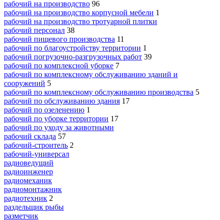
рабочий на производство
96
рабочий на производство корпусной мебели
1
рабочий на производство тротуарной плитки
рабочий персонал
38
рабочий пищевого производства
11
рабочий по благоустройству территории
1
рабочий погрузочно-разгрузочных работ
39
рабочий по комплексной уборке
7
рабочий по комплексному обслуживанию зданий и
сооружений
5
рабочий по комплексному обслуживанию производства
5
рабочий по обслуживанию здания
17
рабочий по озеленению
1
рабочий по уборке территории
17
рабочий по уходу за животными
рабочий склада
57
рабочий-строитель
2
рабочий-универсал
радиоведущий
радиоинженер
радиомеханик
радиомонтажник
радиотехник
2
раздельщик рыбы
разметчик