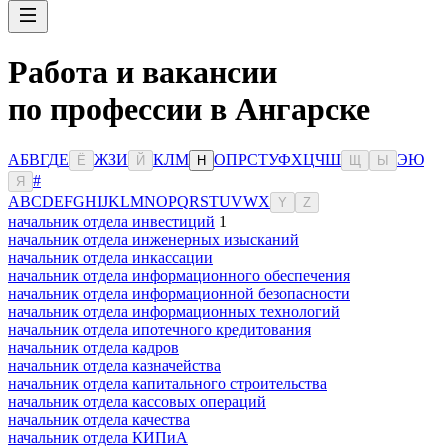
Работа и вакансии
по профессии в Ангарске
А
Б
В
Г
Д
Е
Ж
З
И
К
Л
М
О
П
Р
С
Т
У
Ф
Х
Ц
Ч
Ш
Э
Ю
Ё
Й
Н
Щ
Ы
#
Я
A
B
C
D
E
F
G
H
I
J
K
L
M
N
O
P
Q
R
S
T
U
V
W
X
Y
Z
начальник отдела инвестиций
1
начальник отдела инженерных изысканий
начальник отдела инкассации
начальник отдела информационного обеспечения
начальник отдела информационной безопасности
начальник отдела информационных технологий
начальник отдела ипотечного кредитования
начальник отдела кадров
начальник отдела казначейства
начальник отдела капитального строительства
начальник отдела кассовых операций
начальник отдела качества
начальник отдела КИПиА