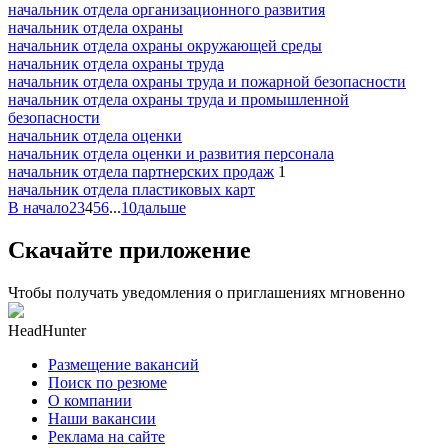
начальник отдела организационного развития
начальник отдела охраны
начальник отдела охраны окружающей среды
начальник отдела охраны труда
начальник отдела охраны труда и пожарной безопасности
начальник отдела охраны труда и промышленной
безопасности
начальник отдела оценки
начальник отдела оценки и развития персонала
начальник отдела партнерских продаж
1
начальник отдела пластиковых карт
В начало
2
3
4
5
6
...
10
дальше
Скачайте приложение
Чтобы получать уведомления о приглашениях мгновенно
HeadHunter
Размещение вакансий
Поиск по резюме
О компании
Наши вакансии
Реклама на сайте