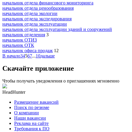
начальник отдела финансового мониторинга
начальник отдела ценообразования
начальник отдела экологии
начальник отдела экспедирования
начальник отдела эксплуатации
начальник отдела эксплуатации зданий и сооружений
начальник отделения
3
начальник ОТИЗ
начальник ОТК
начальник офиса продаж
12
В начало
3
4
5
6
7
...
10
дальше
Скачайте приложение
Чтобы получать уведомления о приглашениях мгновенно
HeadHunter
Размещение вакансий
Поиск по резюме
О компании
Наши вакансии
Реклама на сайте
Требования к ПО