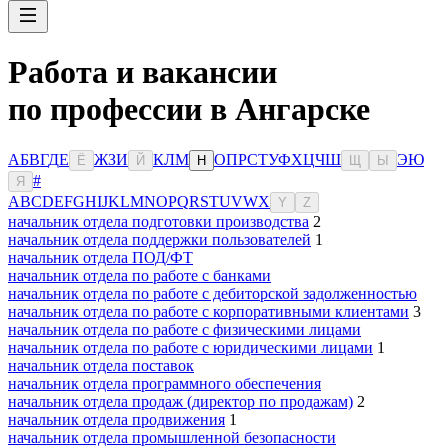
Работа и вакансии
по профессии в Ангарске
А
Б
В
Г
Д
Е
Ж
З
И
К
Л
М
О
П
Р
С
Т
У
Ф
Х
Ц
Ч
Ш
Э
Ю
Ё
Й
Н
Щ
Ы
#
Я
A
B
C
D
E
F
G
H
I
J
K
L
M
N
O
P
Q
R
S
T
U
V
W
X
Y
Z
начальник отдела подготовки производства
2
начальник отдела поддержки пользователей
1
начальник отдела ПОД/ФТ
начальник отдела по работе с банками
начальник отдела по работе с дебиторской задолженностью
начальник отдела по работе с корпоративными клиентами
3
начальник отдела по работе с физическими лицами
начальник отдела по работе с юридическими лицами
1
начальник отдела поставок
начальник отдела программного обеспечения
начальник отдела продаж (директор по продажам)
2
начальник отдела продвижения
1
начальник отдела промышленной безопасности