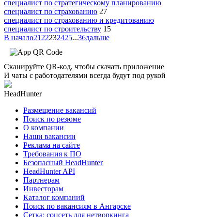
специалист по стратегическому планированию
специалист по страхованию
27
специалист по страхованию и кредитованию
специалист по строительству
15
В начало
21
22
23
24
25
...
36
дальше
Сканируйте QR-код, чтобы скачать приложение
И чаты с работодателями всегда будут под рукой
HeadHunter
Размещение вакансий
Поиск по резюме
О компании
Наши вакансии
Реклама на сайте
Требования к ПО
Безопасный HeadHunter
HeadHunter API
Партнерам
Инвесторам
Каталог компаний
Поиск по вакансиям в Ангарске
Сетка: соцсеть для нетворкинга