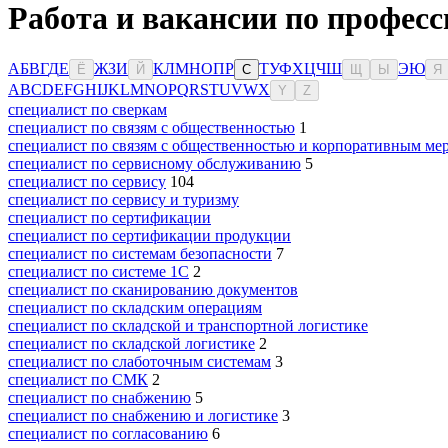
Работа и вакансии по професс
А
Б
В
Г
Д
Е
Ж
З
И
К
Л
М
Н
О
П
Р
Т
У
Ф
Х
Ц
Ч
Ш
Э
Ю
Ё
Й
С
Щ
Ы
Я
A
B
C
D
E
F
G
H
I
J
K
L
M
N
O
P
Q
R
S
T
U
V
W
X
Y
Z
специалист по сверкам
специалист по связям с общественностью
1
специалист по связям с общественностью и корпоративным ме
специалист по сервисному обслуживанию
5
специалист по сервису
104
специалист по сервису и туризму
специалист по сертификации
специалист по сертификации продукции
специалист по системам безопасности
7
специалист по системе 1С
2
специалист по сканированию документов
специалист по складским операциям
специалист по складской и транспортной логистике
специалист по складской логистике
2
специалист по слаботочным системам
3
специалист по СМК
2
специалист по снабжению
5
специалист по снабжению и логистике
3
специалист по согласованию
6