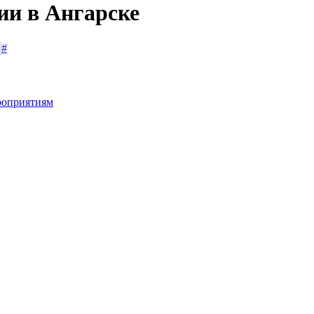
ии в Ангарске
#
роприятиям