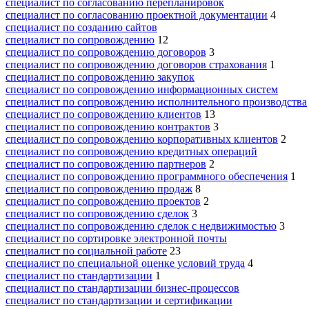
специалист по согласованию перепланировок
специалист по согласованию проектной документации
4
специалист по созданию сайтов
специалист по сопровождению
12
специалист по сопровождению договоров
3
специалист по сопровождению договоров страхования
1
специалист по сопровождению закупок
специалист по сопровождению информационных систем
специалист по сопровождению исполнительного производства
специалист по сопровождению клиентов
13
специалист по сопровождению контрактов
3
специалист по сопровождению корпоративных клиентов
2
специалист по сопровождению кредитных операций
специалист по сопровождению партнеров
2
специалист по сопровождению программного обеспечения
1
специалист по сопровождению продаж
8
специалист по сопровождению проектов
2
специалист по сопровождению сделок
3
специалист по сопровождению сделок с недвижимостью
3
специалист по сортировке электронной почты
специалист по социальной работе
23
специалист по специальной оценке условий труда
4
специалист по стандартизации
1
специалист по стандартизации бизнес-процессов
специалист по стандартизации и сертификации