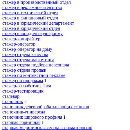
стажер в производственный отдел
стажер в рекламное агентство
стажер в технический отдел
стажер в финансовый отдел
стажер в юридический департамент
стажер в юридический отдел
стажер в юридическую фирму
стажер-копирайтер
стажер-оператор
стажер-оператор на дому
стажер отдела качества
стажер отдела маркетинга
стажер отдела подбора персонала
стажер отдела продаж
стажер по контекстной рекламе
стажер по продажам
1
стажер-разработчик Java
стажер-тестировщик
сталевар
станочник
2
станочник деревообрабатывающих станков
станочник-универсал
станочник широкого профиля
1
старшая горничная
1
старшая медицинская сестра в стоматологию