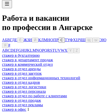
Работа и вакансии
по профессии в Ангарске
А
Б
В
Г
Д
Е
Ж
З
И
К
Л
М
Н
О
П
Р
Т
У
Ф
Х
Ц
Ч
Ш
Э
Ю
Ё
Й
С
Щ
Ы
#
Я
A
B
C
D
E
F
G
H
I
J
K
L
M
N
O
P
Q
R
S
T
U
V
W
X
Y
Z
стажер в бухгалтерию
стажер в департамент продаж
стажер в коммерческий отдел
стажер в отдел аренды
стажер в отдел закупок
стажер в отдел информационных технологий
стажер в отдел кадров
стажер в отдел логистики
стажер в отдел персонала
стажер в отдел по работе с клиентами
стажер в отдел продаж
стажер в отдел рекламы
стажер в офис
1