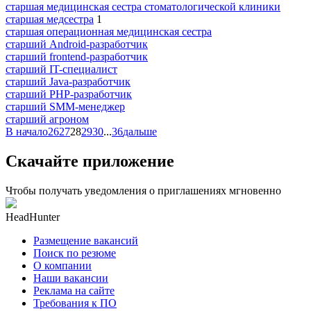
старшая медицинская сестра стоматологической клиники
старшая медсестра
1
старшая операционная медицинская сестра
старший Android-разработчик
старший frontend-разработчик
старший IT-специалист
старший Java-разработчик
старший PHP-разработчик
старший SMM-менеджер
старший агроном
В начало
26
27
28
29
30
...
36
дальше
Скачайте приложение
Чтобы получать уведомления о приглашениях мгновенно
HeadHunter
Размещение вакансий
Поиск по резюме
О компании
Наши вакансии
Реклама на сайте
Требования к ПО